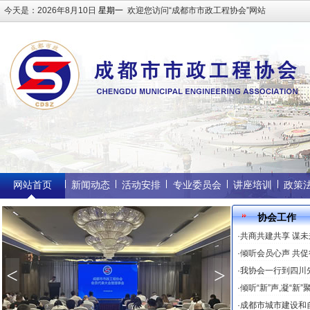
今天是：
2026年8月10日
星期一
欢迎您访问“成都市市政工程协会”网站
网站首页
新闻动态
活动安排
专业委员会
讲座培训
政策
协会工作
·
共商共建共享 谋
·
倾听会员心声 共
<
>
·
我协会一行到四川
·
倾听“新”声,凝“新
·
成都市城市建设和