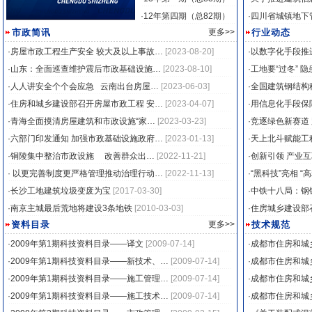
·
12年第四期（总82期）
·
四川省城镇地下
市政简讯
更多>>
行业动态
·
房屋市政工程生产安全 较大及以上事故…
[2023-08-20]
·
以数字化手段推
2011年度会员大会合影
·
山东：全面巡查维护震后市政基础设施…
[2023-08-10]
·
工地要“过冬” 隐
·
人人讲安全个个会应急 云南出台房屋…
[2023-06-03]
·
全国建筑钢结构
·
住房和城乡建设部召开房屋市政工程 安…
[2023-04-07]
·
用信息化手段保
·
青海全面摸清房屋建筑和市政设施“家…
[2023-03-23]
·
竞逐绿色新赛道
·
六部门印发通知 加强市政基础设施政府…
[2023-01-13]
·
天上北斗赋能工
·
铜陵集中整治市政设施 改善群众出…
[2022-11-21]
·
创新引领 产业
·
以更完善制度更严格管理推动治理行动…
[2022-11-13]
·
“黑科技”亮相 “
·
长沙工地建筑垃圾变废为宝
[2017-03-30]
·
中铁十八局：钢
·
南京主城最后荒地将建设3条地铁
[2010-03-03]
·
住房城乡建设部
观摩四新技术成果
资料目录
更多>>
技术规范
·
2009年第1期科技资料目录——译文
[2009-07-14]
·
成都市住房和城
·
2009年第1期科技资料目录——新技术、…
[2009-07-14]
·
成都市住房和城
·
2009年第1期科技资料目录——施工管理…
[2009-07-14]
·
成都市住房和城
·
2009年第1期科技资料目录——施工技术…
[2009-07-14]
·
成都市住房和城