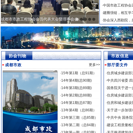
·
中国市政工程协会2
·
建圈强链，相互学
成都市市政工程协会会员代表大会暨理事会会议圆满成功
1
2
3
4
5
·
协会深入西勘院，
协会刊物
市政信息
成都市政
更多>>
部厅委文件
·
15年第1期（总91期）
·
住房城乡建设部
·
14年第4期(总90期)
·
中共四川省委 
预制电力隧道现场施工观摩活动
·
14年第3期(总89期)
·
国务院关于进一
·
14年第2期(总88期)
·
住房城乡建设部
·
14年第1期(总87期)
·
住房和城乡建设
·
13年第4期（总86期）
·
关于进一步加强
·
13年第三期（总85期）
·
中共中央 国务
·
13年第二期（总84期）
·
建设工程质量检
·
13年第一期（总83期）
·
关于推进建筑信