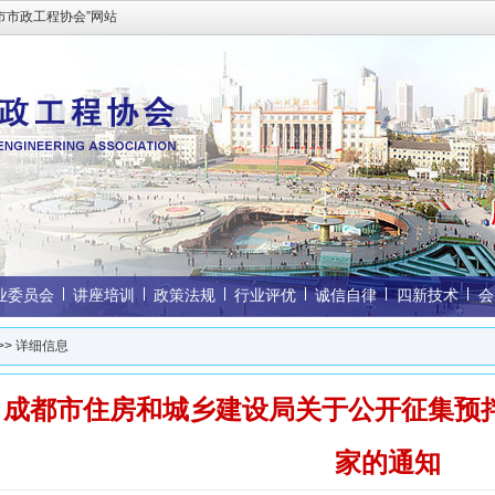
市市政工程协会”网站
业委员会
讲座培训
政策法规
行业评优
诚信自律
四新技术
会
>> 详细信息
成都市住房和城乡建设局关于公开征集预
家的通知