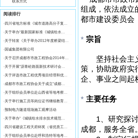
联系方式
组成，依法成立
阅读排行
都市建设委员会
·
四川省地方标准《城市道路高分子复…
·
关于举办“最新国家标准《城镇给水…
*
宗旨
·
关于转发《关于举办2012年度桥梁结…
·
国诚集团有限公司
坚持社会主义
·
关于召开成都市市政工程协会2014年…
·
关于开展“沥青砼路面新技术研讨会…
策，协助政府实
·
关于评选市政工程优秀项目经理和优…
企、事业之间起
·
成都市市政工程协会关于成立“成都…
·
关于组织会员单位赴山西省等地考察…
*
主要任务
·
关于举行施工员等岗位证书继续教育…
·
预制电力隧道现场施工观摩活动
1
、研究探
·
关于举办“《城镇给水排水技术规范…
·
四川省建设工程天府杯奖（省优质工…
成都，服务全省
·
关于组织会员单位赴呼和浩特等地考…